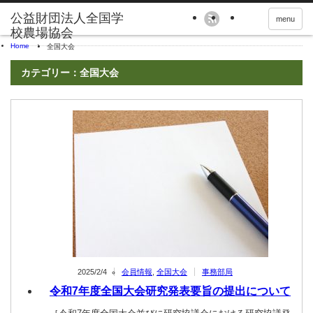
menu
Home
全国大会
カテゴリー：全国大会
2025/2/4
会員情報
,
全国大会
事務部局
令和7年度全国大会研究発表要旨の提出について