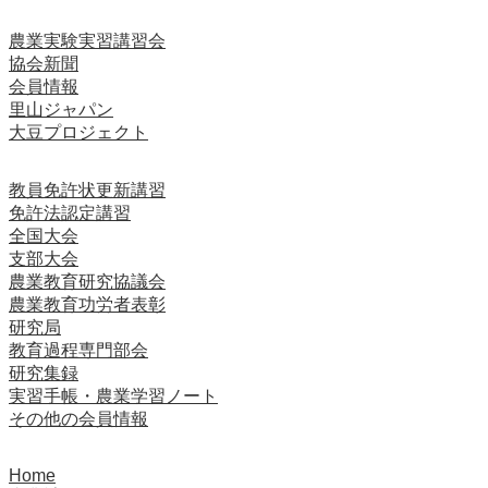
農業実験実習講習会
協会新聞
会員情報
里山ジャパン
大豆プロジェクト
教員免許状更新講習
免許法認定講習
全国大会
支部大会
農業教育研究協議会
農業教育功労者表彰
研究局
教育過程専門部会
研究集録
実習手帳・農業学習ノート
その他の会員情報
Home