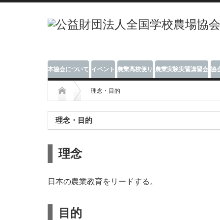
本協会について
イベント
農業高校便り
農業実験実習講習会
協
理念・目的
理念・目的
理念
日本の農業教育をリードする。
目的