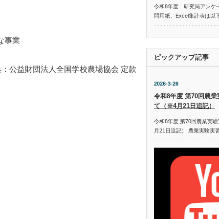
令和8年度 研究局アンケ
問用紙、Excel集計表は
な事業
ピックアップ記事
典：公益財団法人全国学校農場協会 定款
2026-3-26
令和8年度 第70回農
て（※4月21日追記）
令和8年度 第70回農業実
月21日追記） 農業実験実