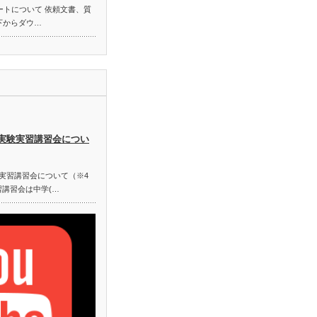
ートについて 依頼文書、質
以下からダウ…
業実験実習講習会につい
験実習講習会について（※4
習講習会は中学(…