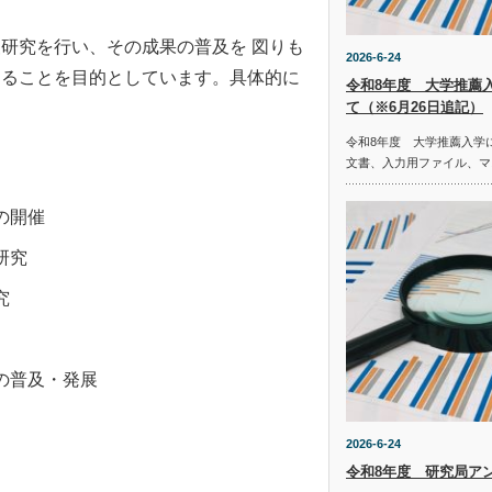
研究を行い、その成果の普及を 図りも
2026-6-24
することを目的としています。具体的に
令和8年度 大学推薦
て（※6月26日追記）
令和8年度 大学推薦入学
文書、入力用ファイル、マ
の開催
研究
究
の普及・発展
2026-6-24
令和8年度 研究局ア