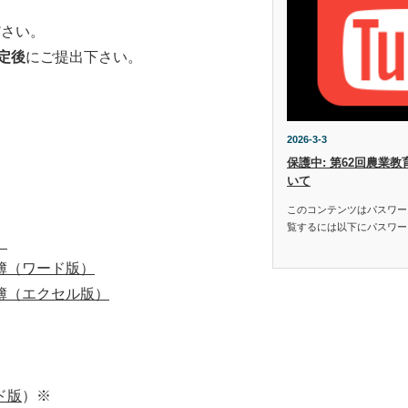
ださい。
定後
にご提出下さい。
2026-3-3
保護中: 第62回農業
いて
このコンテンツはパスワー
覧するには以下にパスワー
）
簿（ワード版）
簿（エクセル版）
ド版
）※