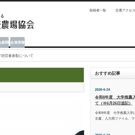
投稿者一覧
交通アクセ
会新聞
会員情報
育功労者表彰について
おすすめ記事
2026-6-24
令和8年度 大学推薦
て（※6月26日追記）
令和8年度 大学推薦入学
文書、入力用ファイル、マ