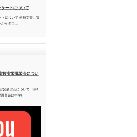
ンケートについて
ートについて 依頼文書、質
以下からダウ…
業実験実習講習会につい
験実習講習会について（※4
習講習会は中学(…