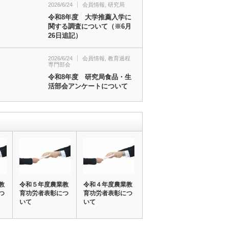
2026/6/24
会員情報
,
研究局
令和8年度 大学推薦入学に
関する調査について（※6月
26日追記）
2026/6/24
会員情報
,
教育過程
専門部会
令和8年度 研究局食品・生
活部会アンケートについて
教
令和５年度農業教
令和４年度農業教
つ
育功労者表彰につ
育功労者表彰につ
いて
いて