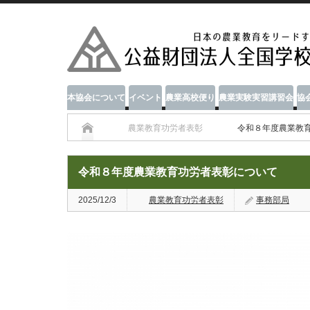
本協会について
イベント
農業高校便り
農業実験実習講習会
協
農業教育功労者表彰
令和８年度農業教
令和８年度農業教育功労者表彰について
2025/12/3
農業教育功労者表彰
事務部局