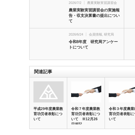
2026/7/2
農業実験実習講習会
農業実験実習講習会の実施報
告・収支決算書の提出につい
て
2026/6/24
会員情報
,
研究局
令和8年度 研究局アンケー
トについて
関連記事
平成29年度農業教
令和７年度農業教
令和３年度農業
育功労者表彰につ
育功労者表彰につ
育功労者表彰に
いて
いて ※12月26
いて
日追記