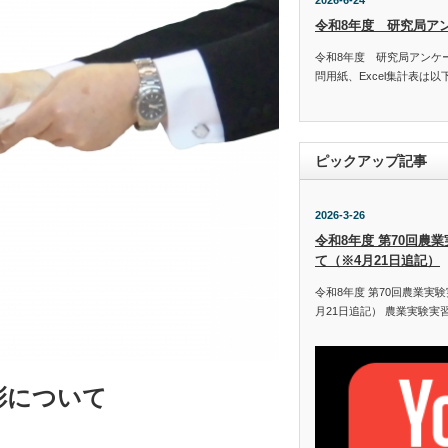
2026-6-24
令和8年度 研究局ア
令和8年度 研究局アンケ
問用紙、Excel集計表は
ピックアップ記事
2026-3-26
令和8年度 第70回農
て（※4月21日追記）
令和8年度 第70回農業実
月21日追記） 農業実験実
彰について