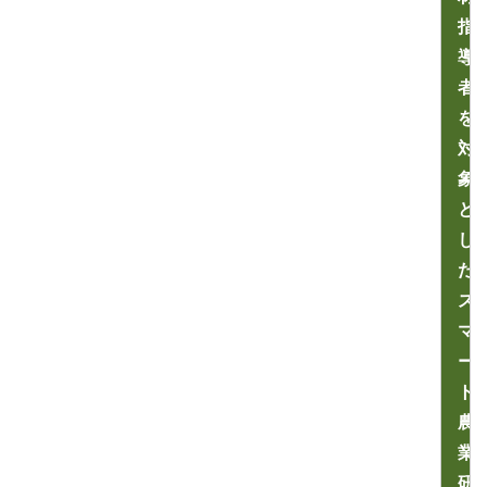
指
導
者
を
対
象
と
し
た
ス
マ
ー
ト
農
業
研