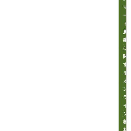
マ
ー
ト
農
業
に
関
す
る
オ
ン
ラ
イ
ン
教
材