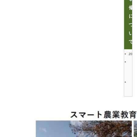
修
に
つ
い
て
2022/
農
林
水
産
省