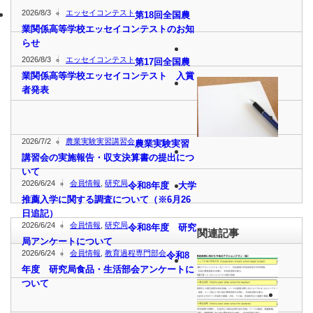
2026/8/3
エッセイコンテスト
第18回全国農
業関係高等学校エッセイコンテストのお知
らせ
2026/8/3
エッセイコンテスト
第17回全国農
業関係高等学校エッセイコンテスト 入賞
者発表
2026/7/2
農業実験実習講習会
農業実験実習
講習会の実施報告・収支決算書の提出につ
いて
2026/6/24
会員情報
,
研究局
令和8年度 大学
推薦入学に関する調査について（※6月26
日追記）
2026/6/24
会員情報
,
研究局
令和8年度 研究
関連記事
局アンケートについて
2026/6/24
会員情報
,
教育過程専門部会
令和8
年度 研究局食品・生活部会アンケートに
ついて