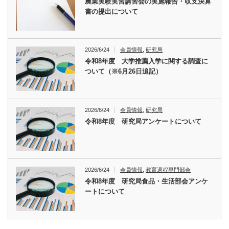
農業実験実習講習会の実施報告・収支決算
書の提出について
2026/6/24
会員情報
,
研究局
令和8年度 大学推薦入学に関する調査に
ついて（※6月26日追記）
2026/6/24
会員情報
,
研究局
令和8年度 研究局アンケートについて
2026/6/24
会員情報
,
教育過程専門部会
令和8年度 研究局食品・生活部会アンケ
ートについて