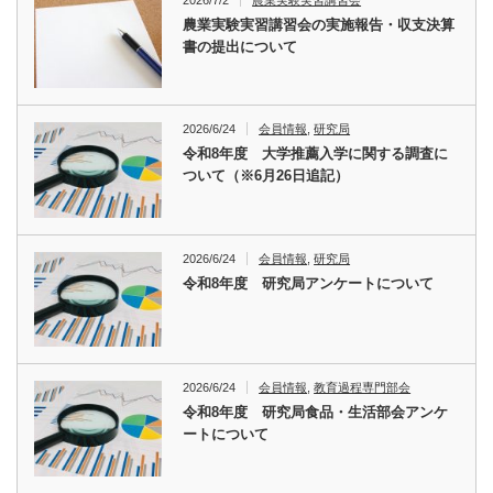
農業実験実習講習会の実施報告・収支決算
書の提出について
2026/6/24
会員情報
,
研究局
令和8年度 大学推薦入学に関する調査に
ついて（※6月26日追記）
2026/6/24
会員情報
,
研究局
令和8年度 研究局アンケートについて
2026/6/24
会員情報
,
教育過程専門部会
令和8年度 研究局食品・生活部会アンケ
ートについて